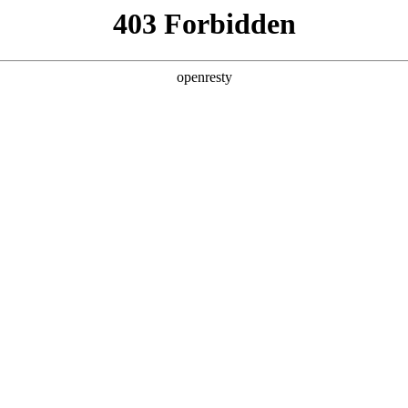
产品及服务
行业解决方案
合作伙伴
投资者关系
文简称“领航国际数码”、“我们”和“我们的”）深知隐私对您的重
隐私政策》（下文简称“本政策”）。本政策阐述了领航国际数码如何处理您的
可能由领航国际数码在补充政策中，或者在收集数据时提供的通知中
：